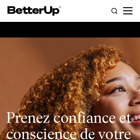
Toggle
Toggle
Menu
Search
Prenez confiance et
conscience de votre