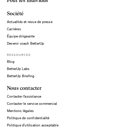
Pour les individus
Société
Actualités et revue de presse
Carrières
Équipe dirigeante
Devenir coach BetterUp
RESSOURCES
Blog
BetterUp Labs
BetterUp Briefing
Nous contacter
Contacter l’assistance
Contacter le service commercial
Mentions légales
Politique de confidentialité
Damian Vaughn, PhD
Politique d’utilisation acceptable