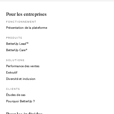
Pour les entreprises
FONCTIONNEMENT
Présentation de la plateforme
PRODUITS
BetterUp Lead™
BetterUp Care®
SOLUTIONS
Performance des ventes
Exécutif
Diversité et inclusion
CLIENTS
Études de cas
Kevin Rubin
Pourquoi BetterUp ?
Chief Financial Officer